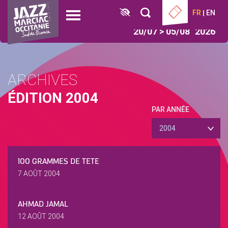
Aller
Panneau de gestion des cookies
FR
EN
au
Open
contenu
menu
20/07 > 05/08
2026
principal
ARCHIVES
ÉDITION 2004
PAR ANNÉE
2004
100 GRAMMES DE TETE
7 AOÛT 2004
AHMAD JAMAL
12 AOÛT 2004