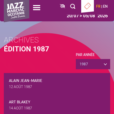
Aller
Panneau de gestion des cookies
FR
EN
au
Open
contenu
menu
20/07 > 05/08
2026
principal
ARCHIVES
ÉDITION 1987
PAR ANNÉE
1987
ALAIN JEAN-MARIE
12 AOÛT 1987
ART BLAKEY
14 AOÛT 1987