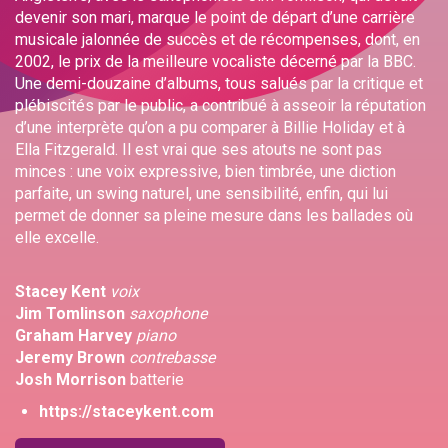
devenir son mari, marque le point de départ d’une carrière
musicale jalonnée de succès et de récompenses, dont, en
2002, le prix de la meilleure vocaliste décerné par la BBC.
Une demi-douzaine d’albums, tous salués par la critique et
plébiscités par le public, a contribué à asseoir la réputation
d’une interprète qu’on a pu comparer à Billie Holiday et à
Ella Fitzgerald. Il est vrai que ses atouts ne sont pas
minces : une voix expressive, bien timbrée, une diction
parfaite, un swing naturel, une sensibilité, enfin, qui lui
permet de donner sa pleine mesure dans les ballades où
elle excelle.
Stacey Kent
voix
Jim Tomlinson
saxophone
Graham Harvey
piano
Jeremy Brown
contrebasse
Josh Morrison
batterie
https://staceykent.com