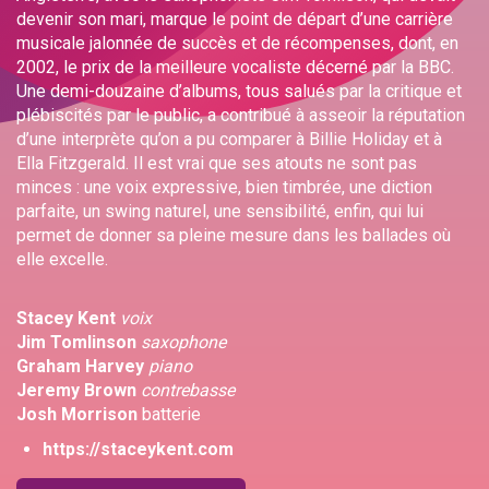
devenir son mari, marque le point de départ d’une carrière
musicale jalonnée de succès et de récompenses, dont, en
2002, le prix de la meilleure vocaliste décerné par la BBC.
Une demi-douzaine d’albums, tous salués par la critique et
plébiscités par le public, a contribué à asseoir la réputation
d’une interprète qu’on a pu comparer à Billie Holiday et à
Ella Fitzgerald. Il est vrai que ses atouts ne sont pas
minces : une voix expressive, bien timbrée, une diction
parfaite, un swing naturel, une sensibilité, enfin, qui lui
permet de donner sa pleine mesure dans les ballades où
elle excelle.
Stacey Kent
voix
Jim Tomlinson
saxophone
Graham Harvey
piano
Jeremy Brown
contrebasse
Josh Morrison
batterie
https://staceykent.com