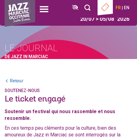
Aller
Panneau de gestion des cookies
FR
EN
au
Open
contenu
menu
20/07 > 05/08
2026
principal
LE JOURNAL
DE JAZZ IN MARCIAC
Retour
SOUTENEZ-NOUS
Le ticket engagé
Soutenir un festival qui nous rassemble et nous
ressemble.
En ces temps peu cléments pour la culture, bien des
amoureux de Jazz in Marciac se sont interrogés sur la