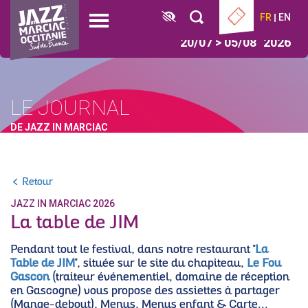
Aller
Panneau de gestion des cookies
FR
EN
au
Open
contenu
menu
20/07 > 05/08
2026
principal
LE JOURNAL
DE JAZZ IN MARCIAC
Retour
JAZZ IN MARCIAC 2026
La table de JIM
Pendant tout le festival, dans notre restaurant "
La
Table de JIM
", située sur le site du chapiteau,
Le Fou
Gascon
(traiteur événementiel, domaine de réception
en Gascogne) vous propose des assiettes à partager
(Mange-debout), Menus, Menus enfant & Carte...