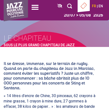
Aller
Panneau de gestion des cookies
FR
EN
au
Open
contenu
menu
20/07 > 05/08
2026
principal
LE CHAPITEAU
SOUS LE PLUS GRAND CHAPITEAU DE JAZZ
Il se dresse, immense, sur le terrain de rugby.
Quand on parle du chapiteau de Jazz in Marciac,
comment éviter les superlatifs ? Juste un chiffre,
pour commencer : sa bâche abritait plus de 10
000 personnes pour les concerts de Sting et
Santana.
« 14 litres d’encre de Chine, 30 pinceaux, 62 crayons à
mine grasse, 1 crayon à mine dure, 27 gommes à
effacer, 38 kilos de papier… » : les amateurs de bande