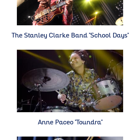
The Stanley Clarke Band "School Days"
Anne Paceo "Toundra"