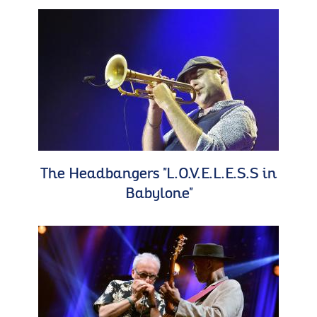
The Headbangers "L.O.V.E.L.E.S.S in
Babylone"