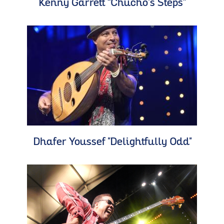
Kenny Garrett “Chucho’s Steps”
Dhafer Youssef "Delightfully Odd"