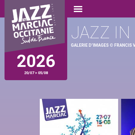
Aller
Panneau de gestion des cookies
au
Open
contenu
menu
principal
JAZZ IN
GALERIE D’IMAGES © FRANCIS
2026
20/07 > 05/08