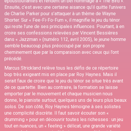
époustouflantes et rendent un bel hommage à « The Bird ».
Ensuite, c’est avec une certaine aisance qu’il quitte l’univers
de Charlie Parker pour s’attaquer à un thème de Wayne
Shorter. Sur « Fee-Fi-Fo-Fum », il magnifie le jeu du ténor
qui reste l’une de ses principales influences. Pourtant, à en
croire ses confessions relevées par Vincent Bessières
dans « Jazzman » (numéro 112, avril 2005), le jeune homme
semble beaucoup plus préoccupé par son propre
cheminement que par la comparaison avec ceux qui l’ont
précédé.
Marcus Strickland relève tous les défis de ce répertoire
bop très exigeant mis en place par Roy Haynes. Mais il
serait faux de croire que le jeu du ténor se situe très avant
de ce quartette. Bien au contraire, la formation se laisse
emporter par le mouvement et chaque musicien nous
donne, le pianiste surtout, quelques uns de leurs plus beaux
solos. De son côté, Roy Haynes témoigne à ses solistes
une complicité discrète. Il faut savoir écouter son «
drumming » pour en découvrir toutes les richesses : un jeu
tout en nuances, un « feeling » délicat, une grande variété