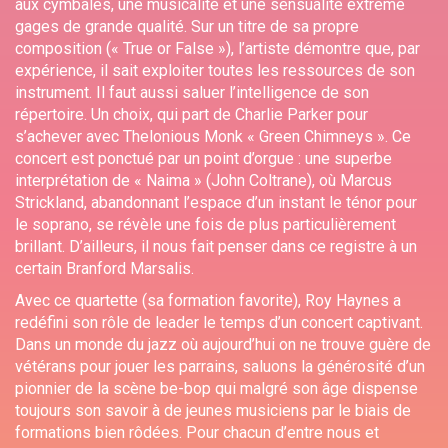
aux cymbales, une musicalité et une sensualité extrême
gages de grande qualité. Sur un titre de sa propre
composition (« True or False »), l’artiste démontre que, par
expérience, il sait exploiter toutes les ressources de son
instrument. Il faut aussi saluer l’intelligence de son
répertoire. Un choix, qui part de Charlie Parker pour
s’achever avec Thelonious Monk « Green Chimneys ». Ce
concert est ponctué par un point d’orgue : une superbe
interprétation de « Naima » (John Coltrane), où Marcus
Strickland, abandonnant l’espace d’un instant le ténor pour
le soprano, se révèle une fois de plus particulièrement
brillant. D’ailleurs, il nous fait penser dans ce registre à un
certain Branford Marsalis.
Avec ce quartette (sa formation favorite), Roy Haynes a
redéfini son rôle de leader le temps d’un concert captivant.
Dans un monde du jazz où aujourd’hui on ne trouve guère de
vétérans pour jouer les parrains, saluons la générosité d’un
pionnier de la scène be-bop qui malgré son âge dispense
toujours son savoir à de jeunes musiciens par le biais de
formations bien rôdées. Pour chacun d’entre nous et