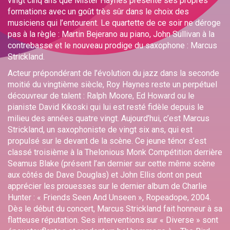
vingt cinq ans que Mister Haynes présente ses propres
formations avec un goût très sûr dans le choix des
musiciens qui l’entourent. Le quartette de ce soir ne déroge
pas à la règle : Martin Bejerano au piano, John Sullivan à la
contrebasse et le nouveau prodige du saxophone : Marcus
Strickland.
Acteur prépondérant de l’évolution du jazz dans la seconde
moitié du vingtième siècle, Roy Haynes reste un perpétuel
découvreur de talent : Ralph Moore, Ed Howard ou le
pianiste David Kikoski qui lui est resté fidèle depuis le
milieu des années quatre vingt. Aujourd’hui, c’est Marcus
Strickland, un saxophoniste de vingt six ans, qui est
propulsé sur le devant de la scène. Ce jeune ténor s’est
classé troisième à la Thelonious Monk Compétition derrière
Seamus Blake (présent l’an dernier sur cette même scène
aux côtés de Dave Douglas) et John Ellis dont on peut
apprécier les prouesses sur le dernier album de Charlie
Hunter : « Friends Seen And Unseen », Ropeadope, 2004.
Dès le début du concert, Marcus Strickland fait honneur à sa
flatteuse réputation. Ses interventions sur « Diverse » sont