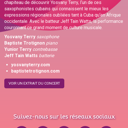
chapiteau de découvrir Yosvany Terry, l‘un de ces
saxophonistes cubains qui connaissent le mieux les
expressions régionales oubliées tant à Cuba qu‘en Afrique
occidentale. Avec le batteur Jeff Tain Watts, la performance
couronnant ce grand moment de culture musicale.
Yosvany Terry
saxophone
Baptiste Trotignon
piano
Yunior Terry
contrebasse
Jeff Tain Watts
batterie
yosvanyterry.com
baptistetrotignon.com
VOIR UN EXTRAIT DU CONCERT
Suivez-nous sur les réseaux sociaux