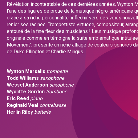
Révélation incontestable de ces dernières années, Wynton M
l'une des figures de proue de la musique négro-américaine qu'
grâce à sa riche personnalité, infléchir vers des voies nouve
renier ses racines. Trompettiste virtuose, compositeur, arrange
entouré de la fine fleur des musiciens ! Leur musique prof
originale comme en témoigne la suite emblématique intitulée
Movement", présente un riche alliage de couleurs sonores da
de Duke Ellington et Charlie Mingus.
Wynton Marsalis
trompette
Todd Williams
saxophone
Wessel Anderson
saxophone
Wycliffe Gordon
trombone
Eric Reed
piano
Reginald Veal
contrebasse
Herlin Riley
batterie