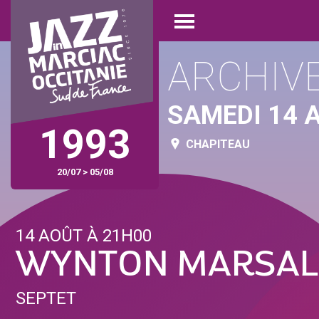
Aller
Panneau de gestion des cookies
au
Open
contenu
menu
principal
ARCHIV
SAMEDI 14 
1993
CHAPITEAU
20/07 > 05/08
14 AOÛT À 21H00
WYNTON MARSAL
SEPTET