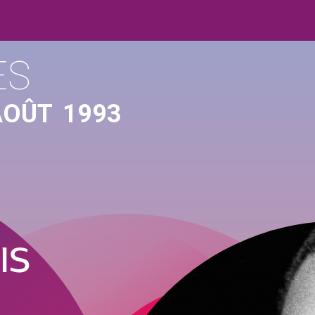
ES
AOÛT
1993
IS