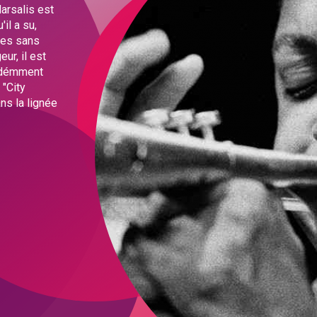
arsalis est
il a su,
lles sans
ur, il est
ondémment
 "City
ns la lignée