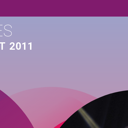
ES
T
2011