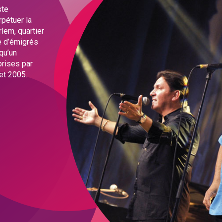
ste
pétuer la
rlem, quartier
e d’émigrés
qu’un
prises par
et 2005.