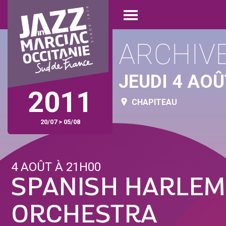
Aller
Panneau de gestion des cookies
au
Open
contenu
menu
principal
ARCHIV
JEUDI 4 AOÛ
2011
CHAPITEAU
20/07 > 05/08
4 AOÛT À 21H00
SPANISH HARLEM
ORCHESTRA