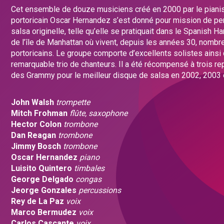
Cet ensemble de douze musiciens créé en 2000 par le piani
portoricain Oscar Hernandez s’est donné pour mission de per
salsa originelle, telle qu’elle se pratiquait dans le Spanish Ha
de l’île de Manhattan où vivent, depuis les années 30, nombr
portoricains. Le groupe comporte d’excellents solistes ainsi 
remarquable trio de chanteurs. Il a été récompensé à trois re
des Grammy pour le meilleur disque de salsa en 2002, 2003 
John Walsh
trompette
Mitch Frohman
flûte, saxophone
Hector Colon
trombone
Dan Reagan
trombone
Jimmy Bosch
trombone
Oscar Hernandez
piano
Luisito Quintero
timbales
George Delgado
congas
Jeorge Gonzales
percussions
Rey de La Paz
voix
Marco Bermudez
voix
Carlos Cascante
voix