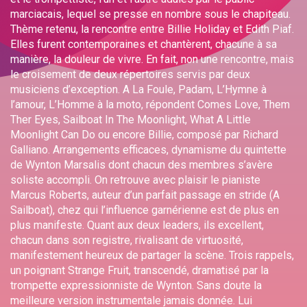
marciacais, lequel se presse en nombre sous le chapiteau.
Thème retenu, la rencontre entre Billie Holiday et Edith Piaf.
Elles furent contemporaines et chantèrent, chacune à sa
manière, la douleur de vivre. En fait, non une rencontre, mais
le croisement de deux répertoires servis par deux
musiciens d’exception. A La Foule, Padam, L’Hymne à
l’amour, L’Homme à la moto, répondent Comes Love, Them
Ther Eyes, Sailboat In The Moonlight, What A Little
Moonlight Can Do ou encore Billie, composé par Richard
Galliano. Arrangements efficaces, dynamisme du quintette
de Wynton Marsalis dont chacun des membres s’avère
soliste accompli. On retrouve avec plaisir le pianiste
Marcus Roberts, auteur d’un parfait passage en stride (A
Sailboat), chez qui l’influence garnérienne est de plus en
plus manifeste. Quant aux deux leaders, ils excellent,
chacun dans son registre, rivalisant de virtuosité,
manifestement heureux de partager la scène. Trois rappels,
un poignant Strange Fruit, transcendé, dramatisé par la
trompette expressionniste de Wynton. Sans doute la
meilleure version instrumentale jamais donnée. Lui