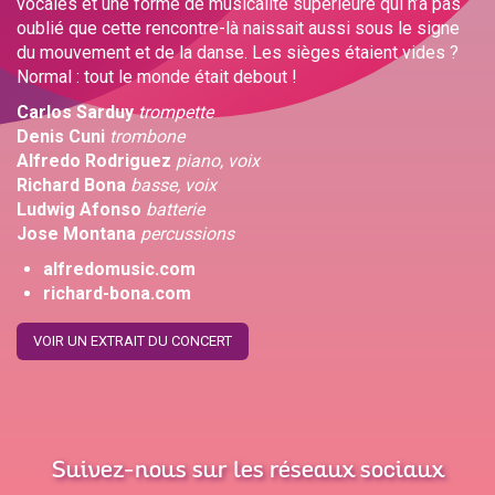
vocales et une forme de musicalité supérieure qui n’a pas
oublié que cette rencontre-là naissait aussi sous le signe
du mouvement et de la danse. Les sièges étaient vides ?
Normal : tout le monde était debout !
Carlos Sarduy
trompette
Denis Cuni
trombone
Alfredo Rodriguez
piano, voix
Richard Bona
basse, voix
Ludwig Afonso
batterie
Jose Montana
percussions
alfredomusic.com
richard-bona.com
VOIR UN EXTRAIT DU CONCERT
Suivez-nous sur les réseaux sociaux