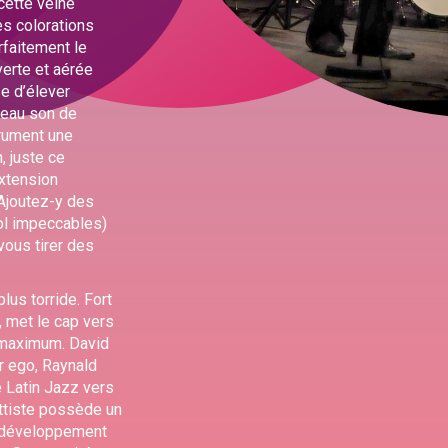
cette veine
es colorations
faitement le
verte et aérée
e d’élever
 beau son de
strument une
, juste ce
extension
 Ajoutez-y des
rol impeccables)
vous tirer des
us torride. Fort
, met le cap vers
n maximum. David
r ego, Raynald
e Latin Jazz vers
ttiste possède un
du développement