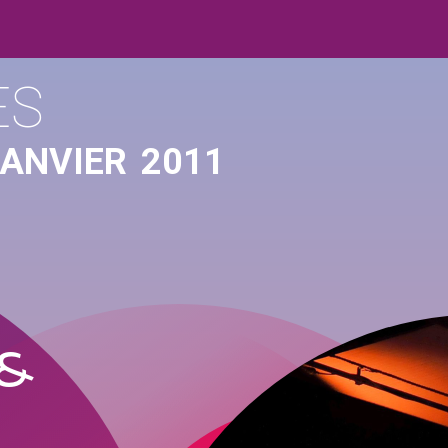
ES
JANVIER
2011
 &