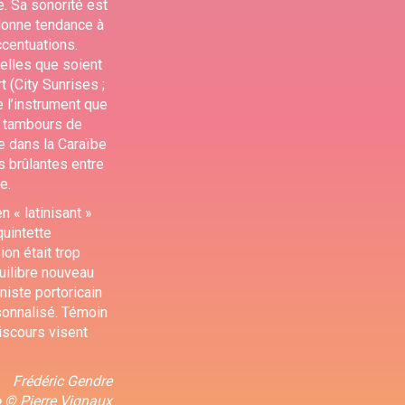
e. Sa sonorité est
, donne tendance à
ccentuations.
elles que soient
t (City Sunrises ;
e l’instrument que
u tambours de
e dans la Caraïbe
 brûlantes entre
e.
n « latinisant »
quintette
ion était trop
quilibre nouveau
niste portoricain
sonnalisé. Témoin
discours visent
Frédéric Gendre
 © Pierre Vignaux