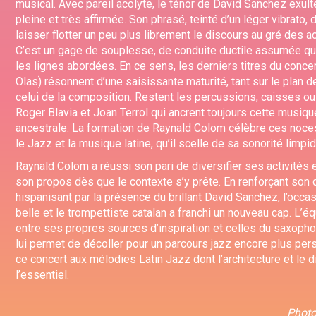
musical. Avec pareil acolyte, le ténor de David Sanchez exult
pleine et très affirmée. Son phrasé, teinté d’un léger vibrato
laisser flotter un peu plus librement le discours au gré des a
C’est un gage de souplesse, de conduite ductile assumée qu
les lignes abordées. En ce sens, les derniers titres du concer
Olas) résonnent d’une saisissante maturité, tant sur le plan d
celui de la composition. Restent les percussions, caisses o
Roger Blavia et Joan Terrol qui ancrent toujours cette musiqu
ancestrale. La formation de Raynald Colom célèbre ces noces
le Jazz et la musique latine, qu’il scelle de sa sonorité limpid
Raynald Colom a réussi son pari de diversifier ses activités e
son propos dès que le contexte s’y prête. En renforçant son 
hispanisant par la présence du brillant David Sanchez, l’occas
belle et le trompettiste catalan a franchi un nouveau cap. L’é
entre ses propres sources d’inspiration et celles du saxopho
lui permet de décoller pour un parcours jazz encore plus per
ce concert aux mélodies Latin Jazz dont l’architecture et le 
l’essentiel.
Photo