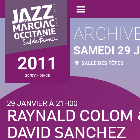
Aller
Panneau de gestion des cookies
au
Open
contenu
menu
principal
ARCHIV
SAMEDI 29 
2011
SALLE DES FÊTES
20/07 > 05/08
29 JANVIER À 21H00
RAYNALD COLOM
DAVID SANCHEZ