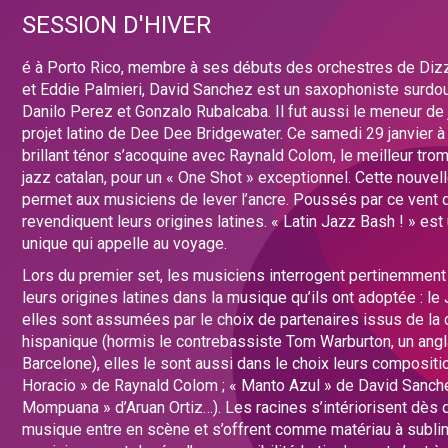
SESSION D'HIVER
é à Porto Rico, membre à ses débuts des orchestres de Dizz
et Eddie Palmieri, David Sanchez est un saxophoniste surdo
Danilo Perez et Gonzalo Rubalcaba. Il fut aussi le meneur de 
projet latino de Dee Dee Bridgewater. Ce samedi 29 janvier à 
brillant ténor s’acoquine avec Raynald Colom, le meilleur tro
jazz catalan, pour un « One Shot » exceptionnel. Cette nouvel
permet aux musiciens de lever l’ancre. Poussés par ce vent du
revendiquent leurs origines latines. « Latin Jazz Bash ! » est
unique qui appelle au voyage.
Lors du premier set, les musiciens interrogent pertinemment 
leurs origines latines dans la musique qu’ils ont adoptée : le 
elles sont assumées par le choix de partenaires issus de l
hispanique (hormis le contrebassiste Tom Warburton, un angla
Barcelone), elles le sont aussi dans le choix leurs compositi
Horacio » de Raynald Colom ; « Manto Azul » de David Sanche
Mompuana » d’Aruan Ortiz…). Les racines s’intériorisent dès 
musique entre en scène et s’offrent comme matériau à subli