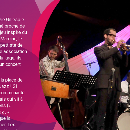
ie Gillespie
ué proche de
jeu inspiré du
Marciac, le
mpettiste de
le association
 large, ils
 un concert
la place de
Jazz ! Si
a communauté
is qui vit à
ons («
z ; «
que la
mer. Les