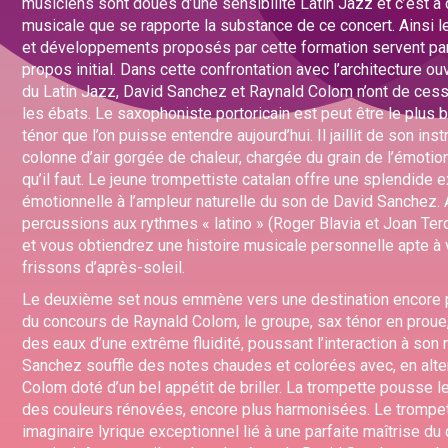
musiciens sont doués d’une sensibilité Latin Jazz et c’est à 
musicale que se rapporte la substance de ce concert. Ainsi l
et développements proposés par cette formation servent par
propos initial. Dans cette confrontation avec l’architecture ou
du Latin Jazz, David Sanchez et Raynald Colom n’ont de cess
les ébats. Le saxophoniste portoricain est peut être le plus
ténor que l’on puisse entendre aujourd’hui. Il jaillit de son in
colonne d’air gorgée de chaleur, chargée du grain de l’émotion
qu’il faut. Le jeune trompettiste catalan offre une splendide 
émotionnelle à l’ampleur naturelle du son de David Sanchez.
percussions aux rythmes « latino » (Roger Blavia et Joan Te
et vous obtiendrez une histoire musicale personnelle apte à 
frissons d’après-soleil.
Le deuxième set nous emmène vers une destination encore pl
du concours de Raynald Colom, le groupe, sax ténor en proue
des eaux d’une extrême fluidité, poussant l’interaction à so
Sanchez souffle des notes chaudes et colorées avec, en alte
Colom doté d’un bel appétit de briller. La trompette pousse l
des couleurs rénovées, encore plus harmonisées. Le trompe
imaginaire lyrique exceptionnel lié à une parfaite maîtrise 