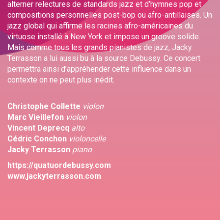
alterner relectures de standards jazz et d’hymnes pop et
compositions personnelles post-bop ou afro-antillaises. Un
jazz global qui affirme les racines afro-américaines du
virtuose installé à New York et impose un groove solide.
Mais comme tous les grands pianistes de jazz, Jacky
Terrasson a lui aussi bu à la source Debussy. Ce concert
permettra ainsi d’appréhender cette influence dans un
contexte on ne peut plus inédit.
Christophe Collette
violon
Marc Vieillefon
violon
Vincent Deprecq
alto
Cédric Conchon
violoncelle
Jacky Terrasson
piano
https://quatuordebussy.com
www.jackyterrasson.com