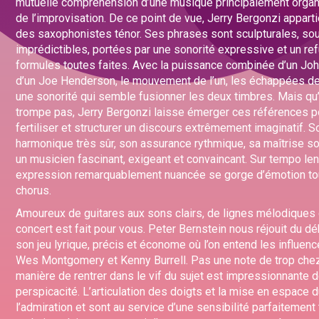
mutuelle compréhension d’une musique principalement organ
de l’improvisation. De ce point de vue, Jerry Bergonzi appartie
des saxophonistes ténor. Ses phrases sont sculpturales, so
imprédictibles, portées par une sonorité expressive et un re
formules toutes faites. Avec la puissance combinée d’un Joh
d’un Joe Henderson, le mouvement de l’un, les échappées de 
une sonorité qui semble fusionner les deux timbres. Mais qu’
trompe pas, Jerry Bergonzi laisse émerger ces références p
fertiliser et structurer un discours extrêmement imaginatif. 
harmonique très sûr, son assurance rythmique, sa maîtrise so
un musicien fascinant, exigeant et convaincant. Sur tempo le
expression remarquablement nuancée se gorge d’émotion tou
chorus.
Amoureux de guitares aux sons clairs, de lignes mélodiques
concert est fait pour vous. Peter Bernstein nous réjouit du déb
son jeu lyrique, précis et économe où l’on entend les influenc
Wes Montgomery et Kenny Burrell. Pas une note de trop chez l
manière de rentrer dans le vif du sujet est impressionnante d
perspicacité. L’articulation des doigts et la mise en espace 
l’admiration et sont au service d’une sensibilité parfaitement 