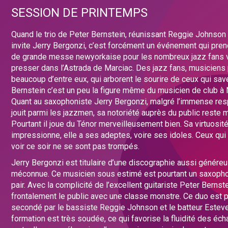
SESSION DE PRINTEMPS
Quand le trio de Peter Bernstein, réunissant Reggie Johnson 
invite Jerry Bergonzi, c’est forcément un événement qui pren
de grande messe newyorkaise pour les nombreux jazz fans
presser dans l’Astrada de Marciac. Des jazz fans, musiciens
beaucoup d’entre eux, qui arborent le sourire de ceux qui sav
Bernstein c’est un peu la figure même du musicien de club à
Quant au saxophoniste Jerry Bergonzi, malgré l’immense resp
jouit parmi les jazzmen, sa notoriété auprès du public reste 
Pourtant il joue du Ténor merveilleusement bien. Sa virtuosit
impressionne, elle a ses adeptes, voire ses idoles. Ceux qui
voir ce soir ne se sont pas trompés.
Jerry Bergonzi est titulaire d’une discographie aussi génére
méconnue. Ce musicien sous estimé est pourtant un saxopho
pair. Avec la complicité de l’excellent guitariste Peter Bernst
frontalement le public avec une classe monstre. Ce duo est 
secondé par le bassiste Reggie Johnson et le batteur Esteve
formation est très soudée, ce qui favorise la fluidité des éch