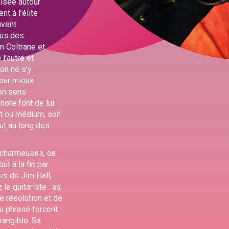
isée autour
nt à l’élite
uvent
fus des
n Coltrane et
l’autre et
on ne s’y
our mieux
Son sens
nore font de lui
nt ou médium, son
t au long des
 charmeuses, ce
ut à la fin par
es de Jim Hall,
e guitariste : sa
e résolution et de
du phrasé forcent
tangible. Sa