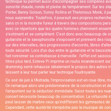
technique lui permet aussi d’accompagner ses compères avec
sonorité chaude, ronde et pleine de tempérament. Sur les st
Porter, Benny Golson, Sonny Rollins et Thelonious Monk, il pa
nous surprendre. Toutefois, il poursuit ses propres recherc
sans cri ni la moindre fureur à travers des compositions pers
avec ce répertoire que les quatre hommes cheminent ensemb
s’estiment et se complètent. C’est donc avec beaucoup de co
guitariste et le saxophoniste s’exposent et prennent des risqu
sur des intervalles, des progressions d’accords, libres d’aller
toute sécurité. Lors d’un duo entre le guitariste et le bassis
fait ronronner sa contrebasse à merveille : l’effet est saisis
titres plus tard, Esteve Pi imprime un roulis incandescent sur
drumming serré rehausse idéalement le propos des autres m
laissent à leur tour parler leur technique foudroyante.
Ce soir de juin à l’Astrada, l’improvisation est en roue libre, m
On remarque alors une prédominance de la construction et de
l’emportent sur la séduction immédiate. Saisir toutes les nu
concert nécessite beaucoup de concentration. La virtuosité
peut laisser de marbre ceux qu’indiffèrent les gymnastes de 
Cependant, cette austérité n’empêche pas la musique de co