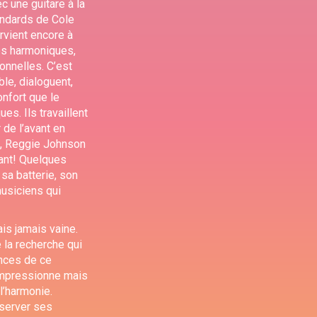
 une guitare à la
andards de Cole
rvient encore à
hes harmoniques,
onnelles. C’est
le, dialoguent,
nfort que le
es. Ils travaillent
 de l’avant en
te, Reggie Johnson
sant! Quelques
 sa batterie, son
usiciens qui
ais jamais vaine.
 la recherche qui
ances de ce
 impressionne mais
l’harmonie.
nserver ses