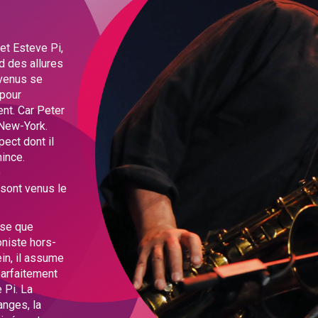
et Esteve Pi,
d des allures
 venus se
 pour
ent. Car Peter
 New-York.
ect dont il
mince.
é
 sont venus le
use que
niste hors-
ein, il assume
parfaitement
 Pi. La
anges, la