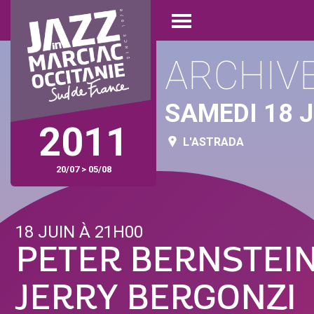
Aller
Panneau de gestion des cookies
au
Open
contenu
menu
principal
ARCHIV
SAMEDI 18 J
2011
L'ASTRADA
20/07 > 05/08
18 JUIN À 21H00
PETER BERNSTEI
JERRY BERGONZI