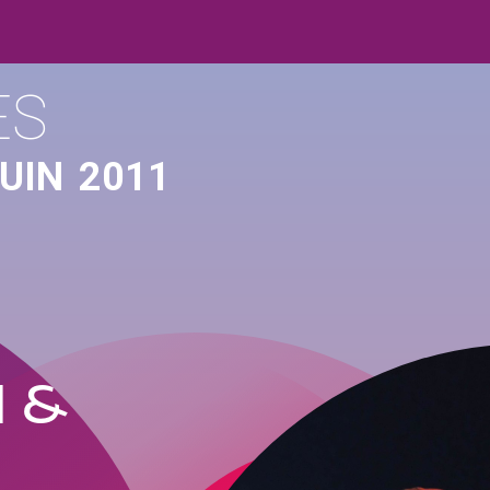
ES
UIN
2011
N &