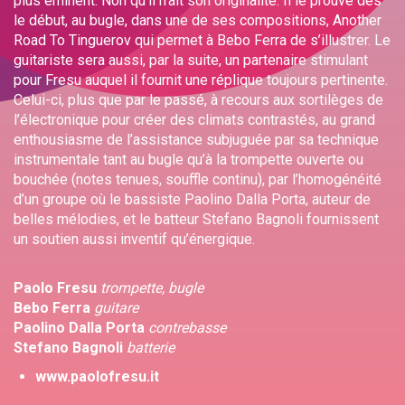
plus éminent. Non qu’il n’ait son originalité. Il le prouve dès
le début, au bugle, dans une de ses compositions, Another
Road To Tinguerov qui permet à Bebo Ferra de s’illustrer. Le
guitariste sera aussi, par la suite, un partenaire stimulant
pour Fresu auquel il fournit une réplique toujours pertinente.
Celui-ci, plus que par le passé, à recours aux sortilèges de
l’électronique pour créer des climats contrastés, au grand
enthousiasme de l’assistance subjuguée par sa technique
instrumentale tant au bugle qu’à la trompette ouverte ou
bouchée (notes tenues, souffle continu), par l’homogénéité
d’un groupe où le bassiste Paolino Dalla Porta, auteur de
belles mélodies, et le batteur Stefano Bagnoli fournissent
un soutien aussi inventif qu’énergique.
Paolo Fresu
trompette, bugle
Bebo Ferra
guitare
Paolino Dalla Porta
contrebasse
Stefano Bagnoli
batterie
www.paolofresu.it