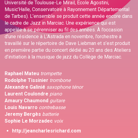
Université de Toulouse-Le Mirail, Ecole Agostini,
Music’Halle, Conservatoire à Rayonnement Départemental
de Tarbes). L’ensemble se produit cette année encore dans
le cadre de Jazz in Marciac. Une expérience qui est
appelée à se pérenniser au fil des années. À l’occasion
d’une résidence à L’Astrada en novembre, l’orchestre a
travaillé sur le répertoire de Dave Liebman et s’est produit
en première partie du concert dédié au 20 ans des Ateliers
d’initiation à la musique de jazz du Collège de Marciac.
Raphael Mateu
trompette
Rodolphe Tissinier
trombone
Alexandre Galinié
saxophone ténor
Laurent Coulondre
piano
Amaury Chaumond
guitare
Louis Navarro
contrebasse
Jeremy Bergès
batterie
Sophie Le Morzadec
voix
http://jeancharlesrichard.com