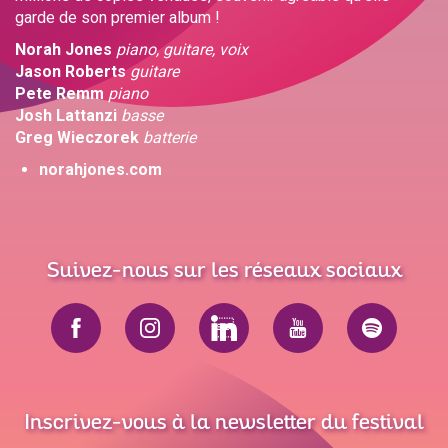
garde de son premier album !
Norah Jones
piano, guitare, voix
Jason Roberts
guitare
Pete Remm
piano
Josh Lattanzi
basse
Greg Wieczorek
batterie
norahjones.com
Suivez-nous sur les réseaux sociaux
Inscrivez-vous à la newsletter du festival