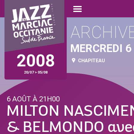
Aller
Panneau de gestion des cookies
au
Open
contenu
menu
principal
ARCHIV
MERCREDI 6
2008
CHAPITEAU
20/07 > 05/08
6 AOÛT À 21H00
MILTON NASCIME
& BELMONDO ave