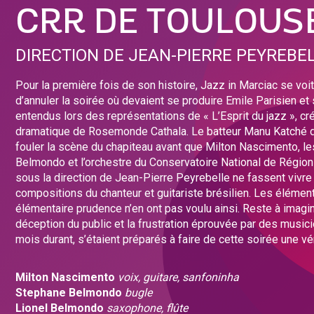
CRR DE TOULOUS
DIRECTION DE JEAN-PIERRE PEYREBE
Pour la première fois de son histoire, Jazz in Marciac se voit
d’annuler la soirée où devaient se produire Emile Parisien et 
entendus lors des représentations de « L’Esprit du jazz », cr
dramatique de Rosemonde Cathala. Le batteur Manu Katché d
fouler la scène du chapiteau avant que Milton Nascimento, le
Belmondo et l’orchestre du Conservatoire National de Régio
sous la direction de Jean-Pierre Peyrebelle ne fassent vivre
compositions du chanteur et guitariste brésilien. Les élément
élémentaire prudence n’en ont pas voulu ainsi. Reste à imagin
déception du public et la frustration éprouvée par des musici
mois durant, s’étaient préparés à faire de cette soirée une vé
Milton Nascimento
voix, guitare, sanfoninha
Stephane Belmondo
bugle
Lionel Belmondo
saxophone, flûte