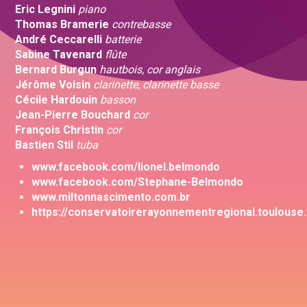
Eric Legnini
piano
Thomas Bramerie
contrebasse
André Ceccarelli
batterie
Sabine Tavenard
flûte
Bernard Burgun
hautbois, cor anglais
Jérôme Voisin
clarinette, clarinette basse
Cécile Hardouin
basson
Jean-Pierre Bouchard
cor
François Christin
cor
Bastien Stil
tuba
www.facebook.com/lionel.belmondo
www.facebook.com/Stephane-Belmondo
www.miltonnascimento.com.br
https://conservatoirerayonnementregional.toulouse.