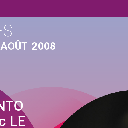
ES
 AOÛT
2008
NTO
c LE