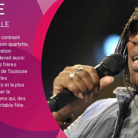
E
LLE
 contraint
son quartette,
éation
evait aussi
s frères
n de Toulouse
 les
s et la plus
er la
ens qui, des
ritable fête…