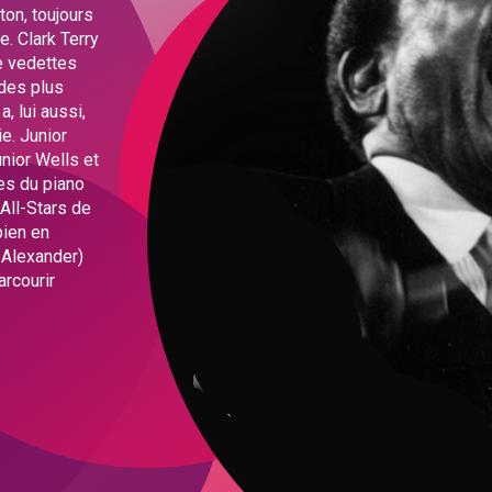
on, toujours
e. Clark Terry
e vedettes
 des plus
, lui aussi,
e. Junior
nior Wells et
ues du piano
All-Stars de
bien en
 Alexander)
arcourir