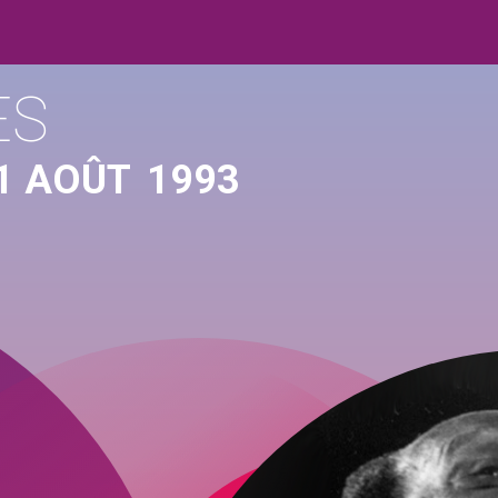
ES
1 AOÛT
1993