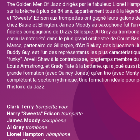
The Golden Men Of Jazz dirigés par le fabuleux Lionel Hampt
sur la brèche à plus de 84 ans, appartiennent tous à la légend
et "Sweets" Edison aux trompettes ont gagné leurs galons d
chez Basie et Ellington. James Moody au saxophone fut l'un
fidèles compagnons de Dizzy Gillespie. Al Grey au trombone a
connu la notoriété dans le plus grand orchestre de Count Basi
Mance, partenaire de Gillespie, d'Art Blakey, des bluesmen Ju
Buddy Guy, est l'un des représentants les plus caractéristiq
"funky". Arvell Shaw à la contrebasse, longtemps membre du 
Louis Armstrong, et Grady Tate à la batterie, qui a joué aussi 
grande formation (avec Quincy Jones) qu'en trio (avec Monty
complètent la section rythmique. Une formation idéale pour p
l'histoire du Jazz.
Clark Terry
trompette, voix
Harry "Sweets" Edison
trompette
James Moody
saxophone
Al Grey
trombone
Lionel Hampton
vibraphone