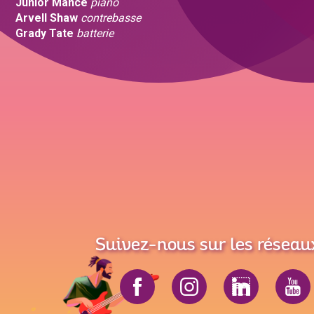
Junior Mance
piano
Arvell Shaw
contrebasse
Grady Tate
batterie
Suivez-nous sur les réseau