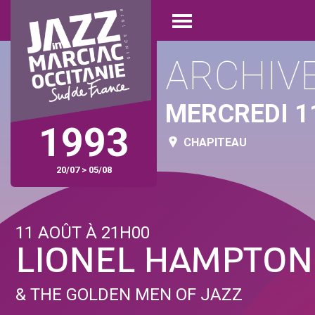
Aller
Panneau de gestion des cookies
au
Open
contenu
menu
principal
ARCHIV
MERCREDI 1
1993
CHAPITEAU
20/07 > 05/08
11 AOÛT À 21H00
LIONEL HAMPTON
& THE GOLDEN MEN OF JAZZ