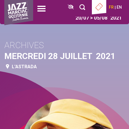
Aller
Panneau de gestion des cookies
FR
EN
au
Open
contenu
menu
20/07 > 05/08
2021
principal
ARCHIVES
MERCREDI 28 JUILLET
2021
L'ASTRADA