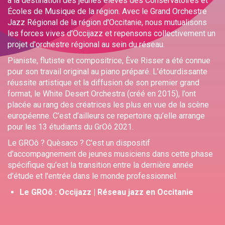
à la destination des jeunes élèves des Conservatoires et
Écoles de Musique de la région. Avec le Grand Orchestre
Jazz Régional de la région d'Occitanie, nous mutualisons
les forces vives d'Occijazz et repensons collectivement un
projet d'orchestre régional au sein du réseau.
Pianiste, flutiste et compositrice, Ève Risser a été connue
pour son travail original au piano préparé. L’étourdissante
réussite artistique et la diffusion de son premier grand
format, le White Desert Orchestra (créé en 2015), l’ont
placée au rang des créatrices les plus en vue de la scène
européenne. C’est d’ailleurs ce repertoire qu’elle arrange
pour les 13 étudiants du GrOô 2021.
Le GROô ? Quèsaco ? C'est un dispositif
d'accompagnement de jeunes musiciens dans cette phase
spécifique qu'est la transition entre la dernière année
d'étude et l'entrée dans le monde professionnel.
Le GROô : Occijazz | Réseau jazz en Occitanie