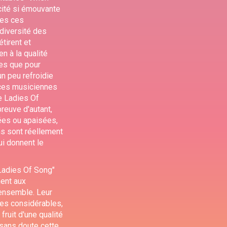
cité si émouvante
tes ces
diversité des
étirent et
n à la qualité
tes que pour
un peu refroidie
 ces musiciennes
e Ladies Of
preuve d'autant,
bées ou apaisées,
ns sont réellement
i donnent le
"Ladies Of Song"
ment aux
 ensemble. Leur
les considérables,
fruit d'une qualité
 sans doute cette