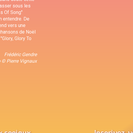
 passer sous les
es Of Song"
n entendre. De
tend vers une
 chansons de Noël
"Glory, Glory To
Frédéric Gendre
 © Pierre Vignaux