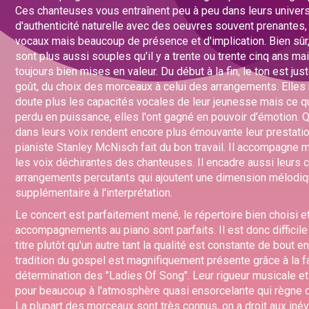
Ces chanteuses vous entraînent peu à peu dans leurs univer
d'authenticité naturelle avec des oeuvres souvent prenantes,
vocaux mais beaucoup de présence et d'implication. Bien sûr,
sont plus aussi souples qu'il y a trente ou trente cinq ans ma
toujours bien mises en valeur. Du début à la fin, le ton est jus
goût, du choix des morceaux à celui des arrangements. Elles 
doute plus les capacités vocales de leur jeunesse mais ce qu
perdu en puissance, elles l'ont gagné en pouvoir d'émotion. 
dans leurs voix rendent encore plus émouvante leur prestatio
pianiste Stanley McNisch fait du bon travail. Il accompagne
les voix déchirantes des chanteuses. Il encadre aussi leurs 
arrangements percutants qui ajoutent une dimension mélodi
supplémentaire à l'interprétation.
Le concert est parfaitement mené, le répertoire bien choisi e
accompagnements au piano sont parfaits. Il est donc difficile
titre plutôt qu'un autre tant la qualité est constante de bout e
tradition du gospel est magnifiquement présente grâce à la 
détermination des "Ladies Of Song". Leur rigueur musicale et
pour beaucoup à l'atmosphère quasi ensorcelante qui règne d
La plupart des morceaux sont très connus, on a droit aux iné