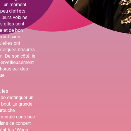
s : un moment
 peu d'effets
 leurs voix ne
is elles sont
te et de bon
n'ont sans
'elles ont
Quelques brisures
n. De son côté, le
 merveilleusement
chorus par des
que
t les
 de distinguer un
n bout. La grande
farouche
 morale contribue
ans ce concert.
vitables "When