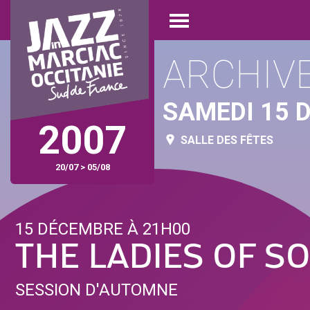
Aller
Panneau de gestion des cookies
au
Open
contenu
menu
principal
ARCHIV
SAMEDI 15 
2007
SALLE DES FÊTES
20/07 > 05/08
15 DÉCEMBRE À 21H00
THE LADIES OF S
SESSION D'AUTOMNE