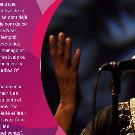
venu une
festive de la
 se sont déjà
 le nom de ce
ia Neal,
Hemphill.
révèle des
e, managé en
 festivals où
l'honneur ce
Ladies Of
rt commence
neur. Les
os lents et
 Know The
érité et les «
avoir faire :
, les
pel songs".