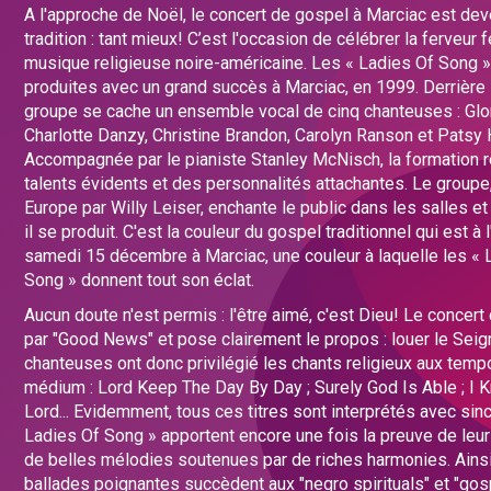
A l'approche de Noël, le concert de gospel à Marciac est de
tradition : tant mieux! C’est l'occasion de célébrer la ferveur 
musique religieuse noire-américaine. Les « Ladies Of Song »
produites avec un grand succès à Marciac, en 1999. Derrière
groupe se cache un ensemble vocal de cinq chanteuses : Glor
Charlotte Danzy, Christine Brandon, Carolyn Ranson et Patsy 
Accompagnée par le pianiste Stanley McNisch, la formation 
talents évidents et des personnalités attachantes. Le group
Europe par Willy Leiser, enchante le public dans les salles et
il se produit. C'est la couleur du gospel traditionnel qui est à 
samedi 15 décembre à Marciac, une couleur à laquelle les « 
Song » donnent tout son éclat.
Aucun doute n'est permis : l'être aimé, c'est Dieu! Le conce
par "Good News" et pose clairement le propos : louer le Seig
chanteuses ont donc privilégié les chants religieux aux temp
médium : Lord Keep The Day By Day ; Surely God Is Able ; I
Lord... Evidemment, tous ces titres sont interprétés avec sinc
Ladies Of Song » apportent encore une fois la preuve de leur s
de belles mélodies soutenues par de riches harmonies. Ainsi
ballades poignantes succèdent aux "negro spirituals" et "gos