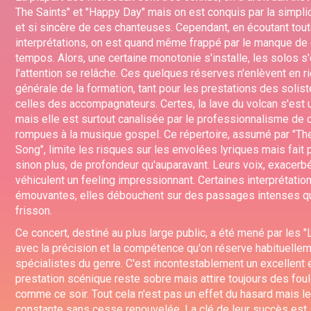
The Saints" et "Happy Day" mais on est conquis par la simpli
et si sincère de ces chanteuses. Cependant, en écoutant tou
interprétations, on est quand même frappé par le manque de 
tempos. Alors, une certaine monotonie s'installe, les solos s'
l'attention se relâche. Ces quelques réserves n'enlèvent en rie
générale de la formation, tant pour les prestations des solis
celles des accompagnateurs. Certes, la lave du volcan s'est 
mais elle est surtout canalisée par le professionnalisme de
rompues à la musique gospel. Ce répertoire, assumé par "Th
Song", limite les risques sur les envolées lyriques mais fait 
sinon plus, de profondeur qu'auparavant. Leurs voix, exacer
véhiculent un feeling impressionnant. Certaines interprétatio
émouvantes, elles débouchent sur des passages intenses qu
frisson.
Ce concert, destiné au plus large public, a été mené par les 
avec la précision et la compétence qu'on réserve habituelle
spécialistes du genre. C'est incontestablement un excellent
prestation scénique reste sobre mais attire toujours des fou
comme ce soir. Tout cela n'est pas un effet du hasard mais le 
constante sans cesse renouvelée. La clé de leur succès est