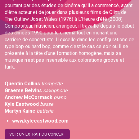
pourtant par des études de cinéma qu’il a commencé, avant
d’être acteur et de jouer dans plusieurs films de Clint, de
The Outlaw Joset Wales (1976) à L’Heure d’été (2008).
Compositeur, musicien, arrangeur, il travaille depuis le début
des années 1990 pour le cinéma tout en menant une
carrière de concertiste. Il excelle dans les configurations de
type bop ou hard bop, comme c’est le cas ce soir où il se
présente à la tête d’une formation homogène, mais sa
musique n’est pas insensible aux colorations groove et
funk.
Quentin Collins
trompette
Graeme Belvins
saxophone
Andrew McCormack
piano
Kyle Eastwood
basse
Martyn Kaine
batterie
www.kyleeastwood.com
VOIR UN EXTRAIT DU CONCERT