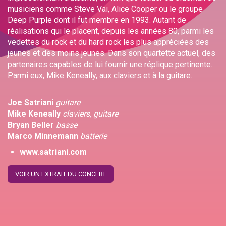
musiciens comme Steve Vai, Alice Cooper ou le groupe
Deep Purple dont il fut membre en 1993. Autant de
réalisations qui le placent, depuis les années 80, parmi les
vedettes du rock et du hard rock les plus appréciées des
jeunes et des moins jeunes. Dans son quartette actuel, des
partenaires capables de lui fournir une réplique pertinente.
Parmi eux, Mike Keneally, aux claviers et à la guitare.
Joe Satriani
guitare
Mike Keneally
claviers, guitare
Bryan Beller
basse
Marco Minnemann
batterie
www.satriani.com
VOIR UN EXTRAIT DU CONCERT