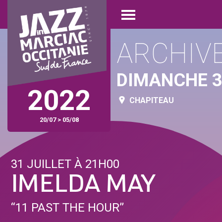
Aller
Panneau de gestion des cookies
au
Open
contenu
menu
principal
ARCHIV
DIMANCHE 3
2022
CHAPITEAU
20/07 > 05/08
31 JUILLET À 21H00
IMELDA MAY
‘‘11 PAST THE HOUR’’