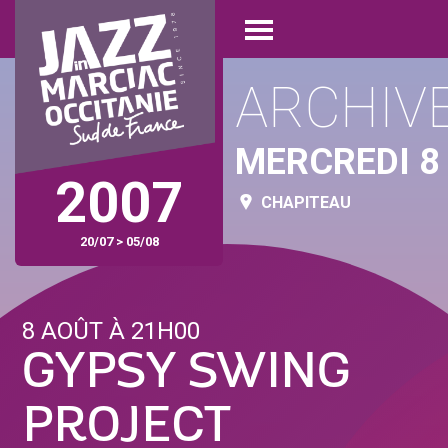
Aller
Panneau de gestion des cookies
au
Open
contenu
menu
principal
ARCHIV
MERCREDI 8
2007
CHAPITEAU
20/07 > 05/08
8 AOÛT À 21H00
GYPSY SWING
PROJECT