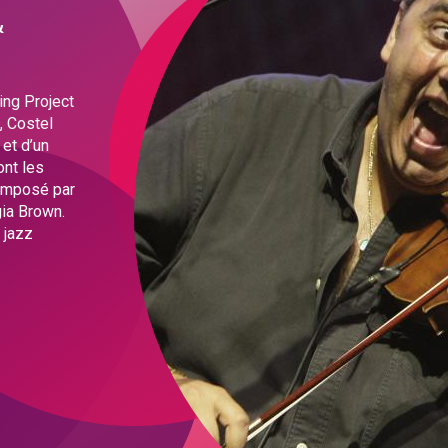
&
ing Project
, Costel
et d’un
nt les
composé par
gia Brown.
 jazz