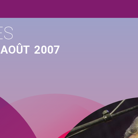
ES
 AOÛT
2007