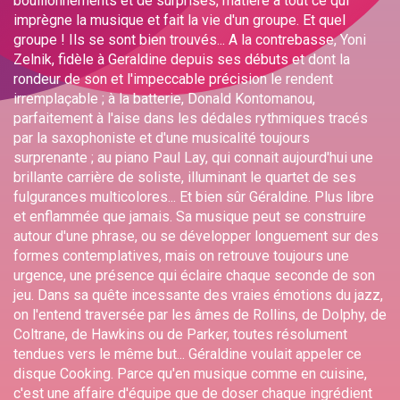
bouillonnements et de surprises, matière à tout ce qui
imprègne la musique et fait la vie d'un groupe. Et quel
groupe ! Ils se sont bien trouvés... A la contrebasse, Yoni
Zelnik, fidèle à Geraldine depuis ses débuts et dont la
rondeur de son et l'impeccable précision le rendent
irremplaçable ; à la batterie, Donald Kontomanou,
parfaitement à l'aise dans les dédales rythmiques tracés
par la saxophoniste et d'une musicalité toujours
surprenante ; au piano Paul Lay, qui connait aujourd'hui une
brillante carrière de soliste, illuminant le quartet de ses
fulgurances multicolores... Et bien sûr Géraldine. Plus libre
et enflammée que jamais. Sa musique peut se construire
autour d'une phrase, ou se développer longuement sur des
formes contemplatives, mais on retrouve toujours une
urgence, une présence qui éclaire chaque seconde de son
jeu. Dans sa quête incessante des vraies émotions du jazz,
on l'entend traversée par les âmes de Rollins, de Dolphy, de
Coltrane, de Hawkins ou de Parker, toutes résolument
tendues vers le même but... Géraldine voulait appeler ce
disque Cooking. Parce qu'en musique comme en cuisine,
c'est une affaire d'équipe que de doser chaque ingrédient