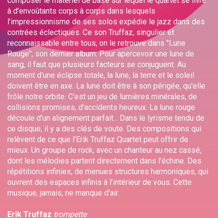
composer le matériel de base sur lequel le quartet se livre
à d'envoûtants corps à corps dans lesquels
l’impressionnisme de ses solos expédie le jazz dans des
contrées éclectiques. Ce son Truffaz, singulier et
reconnaissable entre tous, on le retrouve dans "Lune
Rouge", son dernier album. Pour apercevoir une lune de
sang, il faut que plusieurs facteurs se conjuguent. Au
moment d'une éclipse totale, la lune, la terre et le soleil
doivent être en axe. La lune doit être à son périgée, qu'elle
frôle notre orbite. C'est un jeu de lumières minérales, de
collisions promises, d'accidents heureux. La lune rouge
découle d'un alignement parfait... Dans le lyrisme tendu de
ce disque, il y a des clés de voute. Des compositions qui
relèvent de ce que l’Erik Truffaz Quartet peut offrir de
mieux. Un groupe de rock, avec un chanteur au nez cassé,
dont les mélodies partent directement dans l’échine. Des
répétitions infinies, de menues structures harmoniques, qui
ouvrent des espaces infinis à l’intérieur de vous. Cette
musique, jamais, ne manque d’air.
Erik Truffaz
trompette