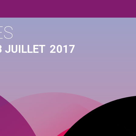
ES
 JUILLET
2017