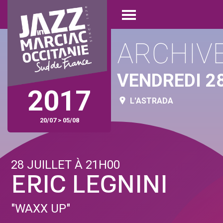
Aller
Panneau de gestion des cookies
au
Open
contenu
menu
principal
ARCHIV
VENDREDI 28
2017
L'ASTRADA
20/07 > 05/08
28 JUILLET À 21H00
ERIC LEGNINI
"WAXX UP"