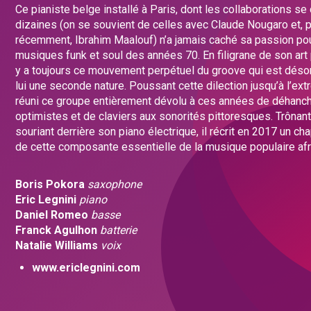
Ce pianiste belge installé à Paris, dont les collaborations s
dizaines (on se souvient de celles avec Claude Nougaro et, 
récemment, Ibrahim Maalouf) n’a jamais caché sa passion pou
musiques funk et soul des années 70. En filigrane de son art p
y a toujours ce mouvement perpétuel du groove qui est dés
lui une seconde nature. Poussant cette dilection jusqu’à l’extr
réuni ce groupe entièrement dévolu à ces années de déhan
optimistes et de claviers aux sonorités pittoresques. Trônant
souriant derrière son piano électrique, il récrit en 2017 un ch
de cette composante essentielle de la musique populaire af
Boris Pokora
saxophone
Eric Legnini
piano
Daniel Romeo
basse
Franck Agulhon
batterie
Natalie Williams
voix
www.ericlegnini.com