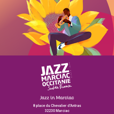
Jazz in Marciac
8 place du Chevalier d'Antras
32230 Marciac