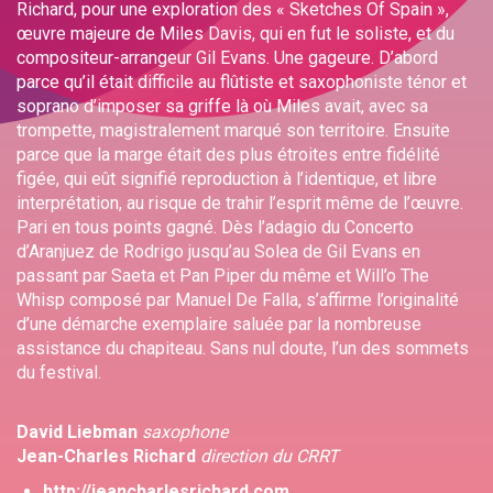
Richard, pour une exploration des « Sketches Of Spain »,
œuvre majeure de Miles Davis, qui en fut le soliste, et du
compositeur-arrangeur Gil Evans. Une gageure. D’abord
parce qu’il était difficile au flûtiste et saxophoniste ténor et
soprano d’imposer sa griffe là où Miles avait, avec sa
trompette, magistralement marqué son territoire. Ensuite
parce que la marge était des plus étroites entre fidélité
figée, qui eût signifié reproduction à l’identique, et libre
interprétation, au risque de trahir l’esprit même de l’œuvre.
Pari en tous points gagné. Dès l’adagio du Concerto
d’Aranjuez de Rodrigo jusqu’au Solea de Gil Evans en
passant par Saeta et Pan Piper du même et Will’o The
Whisp composé par Manuel De Falla, s’affirme l’originalité
d’une démarche exemplaire saluée par la nombreuse
assistance du chapiteau. Sans nul doute, l’un des sommets
du festival.
David Liebman
saxophone
Jean-Charles Richard
direction du CRRT
http://jeancharlesrichard.com