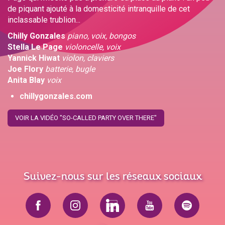
de piquant ajouté à la domesticité intranquille de cet
inclassable trublion...
Chilly Gonzales
piano, voix, bongos
Stella Le Page
violoncelle, voix
Yannick Hiwat
violon, claviers
Joe Flory
batterie, bugle
Anita Blay
voix
chillygonzales.com
VOIR LA VIDÉO "SO-CALLED PARTY OVER THERE"
Suivez-nous sur les réseaux sociaux