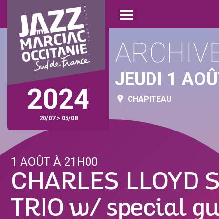
Aller
Panneau de gestion des cookies
au
Open
contenu
menu
principal
ARCHIV
JEUDI 1 AOÛ
2024
CHAPITEAU
20/07 > 05/08
1 AOÛT À 21H00
CHARLES LLOYD 
TRIO w/ special gu