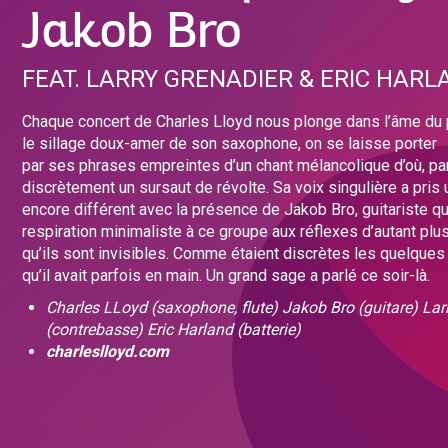
Jakob Bro
FEAT. LARRY GRENADIER & ERIC HARL
Chaque concert de Charles Lloyd nous plonge dans l’âme du
le sillage doux-amer de son saxophone, on se laisse porter
par ses phrases empreintes d’un chant mélancolique d’où, par
discrètement un sursaut de révolte. Sa voix singulière a pris 
encore différent avec la présence de Jakob Bro, guitariste q
respiration minimaliste à ce groupe aux réflexes d’autant pl
qu’ils sont invisibles. Comme étaient discrètes les quelques
qu’il avait parfois en main. Un grand sage a parlé ce soir-là.
Charles LLoyd (saxophone, flute) Jakob Bro (guitare)
Lar
(contrebasse) Eric Harland (batterie)
charleslloyd.com