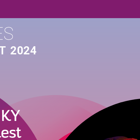
ES
T
2024
SKY
est