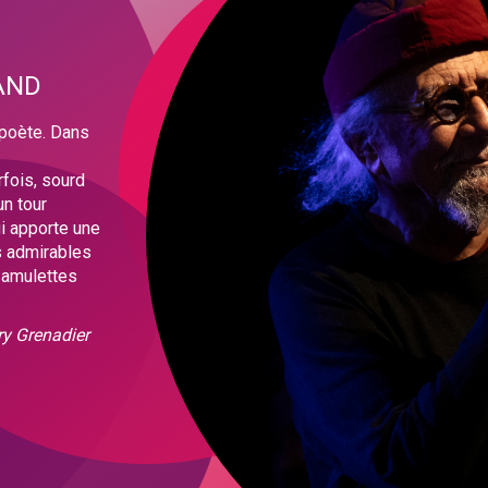
AND
 poète. Dans
fois, sourd
un tour
ui apporte une
us admirables
 amulettes
ry Grenadier