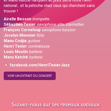
et Manu Katché flanquent au près serré notre Henri
national... et la pétoche chez ceux qui cherchent sans
trouver !
Airelle Besson
trompette
Sébastien Texier
saxophone alto, clarinettes
François Corneloup
saxophone baryton
Jocelyn Mienniel
flûte
Manu Codjia
guitare
Henri Texier
contrebasse
Louis Moutin
batterie
Manu Katché
batterie
facebook.com/HenriTexierJazz
VOIR UN EXTRAIT DU CONCERT
Suivez-nous sur les réseaux sociaux