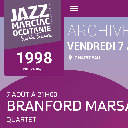
Aller
Panneau de gestion des cookies
au
Open
contenu
menu
principal
ARCHIV
VENDREDI 7
1998
CHAPITEAU
20/07 > 05/08
7 AOÛT À 21H00
BRANFORD MARS
QUARTET