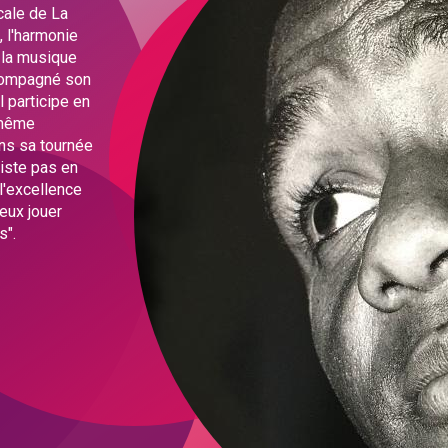
cale de La
 l'harmonie
e la musique
accompagné son
l participe en
a même
ans sa tournée
iste pas en
 l'excellence
eux jouer
s".