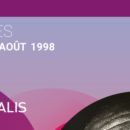
ES
 AOÛT
1998
ALIS