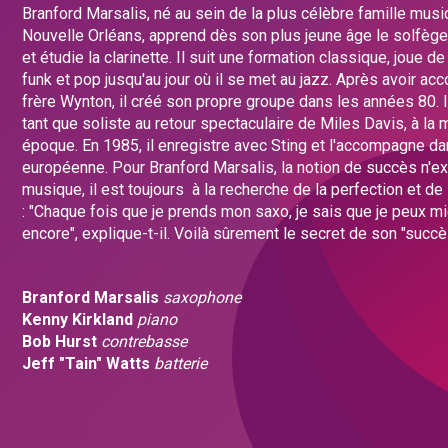
Branford Marsalis, né au sein de la plus célèbre famille musi
Nouvelle Orléans, apprend dès son plus jeune âge le solfège,
et étudie la clarinette. Il suit une formation classique, joue d
funk et pop jusqu'au jour où il se met au jazz. Après avoir 
frère Wynton, il créé son propre groupe dans les années 80. I
tant que soliste au retour spectaculaire de Miles Davis, à l
époque. En 1985, il enregistre avec Sting et l'accompagne d
européenne. Pour Branford Marsalis, la notion de succès n'ex
musique, il est toujours à la recherche de la perfection et de
: "Chaque fois que je prends mon saxo, je sais que je peux mi
encore", explique-t-il. Voilà sûrement le secret de son "succè
Branford Marsalis
saxophone
Kenny Kirkland
piano
Bob Hurst
contrebasse
Jeff "Tain" Watts
batterie