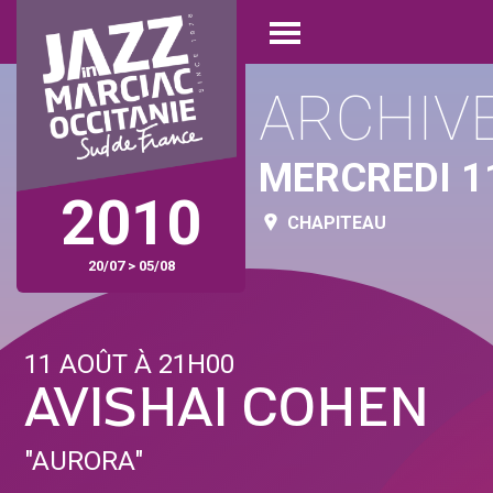
Aller
Panneau de gestion des cookies
au
Open
contenu
menu
principal
ARCHIV
MERCREDI 1
2010
CHAPITEAU
20/07 > 05/08
11 AOÛT À 21H00
AVISHAI COHEN
"AURORA"