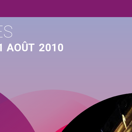
ES
1 AOÛT
2010