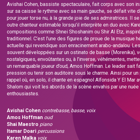
Avishai Cohen, bassiste spectaculaire, fait corps avec son in
sur sa caisse le rythme avec sa main gauche, se défait vite
pour jouer torse nu, à la grande joie de ses admiratrices. Il s
outre chanteur estimable lorsqu’il interprète en duo avec Ka
compositions comme Shnei Shoshanim ou Shir Al Etz, inspiré
traditionnel. C’est l’une des figures de proue de la musique 
actuelle qui revendique son enracinement arabo-andalou. Le
souvent développées sur un ostinato de basse (Morenika), v
nostalgiques, envoûtantes ou, à l’inverse, véhémentes, mette
un remarquable joueur d’oud, Amos Hoffman. Le leader sait fa
pression ou tenir son auditoire sous le charme. Ainsi pour un
rappel où, en solo, il chante en espagnol Alfonsida Y El Mar a
Shalom qui voit les abords de la scène envahis par une nuée
enthousiastes.
Avishai Cohen
contrebasse, basse, voix
Amos Hoffman
oud
Shai Maestro
piano
Itamar Doari
percussions
Karen Malka
voix