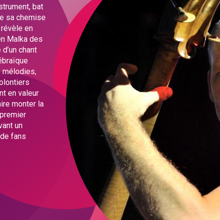
strument, bat
 de sa chemise
e révèle en
ren Malka des
 d’un chant
hébraïque
s mélodies,
olontiers
nt en valeur
ire monter la
 premier
vant un
 de fans