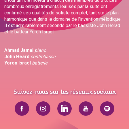
à tour un rôle moteur à chacun des membres du trio. Les
nombreux enregistrements réalisés par la suite ont
confirmé ses qualités de soliste complet, tant sur le plan
harmonique que dans le domaine de l'invention mélodique.
Il est admirablement secondé par le bassiste John Herad
et le batteur Yoron Israel.
Ahmad Jamal
piano
John Heard
contrebasse
Yoron Israel
batterie
Suivez-nous sur les réseaux sociaux