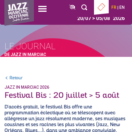
Aller
Panneau de gestion des cookies
FR
EN
au
Open
contenu
menu
20/07 > 05/08
2026
principal
LE JOURNAL
DE JAZZ IN MARCIAC
Retour
JAZZ IN MARCIAC 2026
Festival Bis : 20 juillet > 5 août
D'accès gratuit, le festival Bis offre une
programmation éclectique où se télescopent avec
allégresse un jazz résolument moderne, ses musiques
cousines et ses racines les plus vivantes (Jazz, New
Orléans, Blues...), dans une ambiance conviviale.