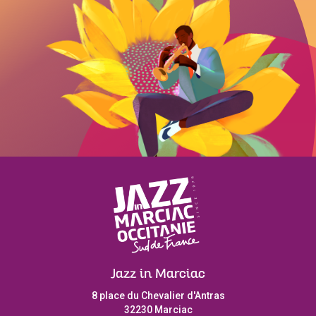
Jazz in Marciac
8 place du Chevalier d'Antras
32230 Marciac