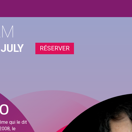
AM
 JULY
RÉSERVER
IO
ême qui le dit
2008, le