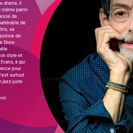
e drame, il
ant même parmi
 cessé de
naltérable de
rio, sa
a poésie de
de Drew
mêle
son style et
 Evans, à qui
luence pour
’est surtout
n jazz juste
rie)