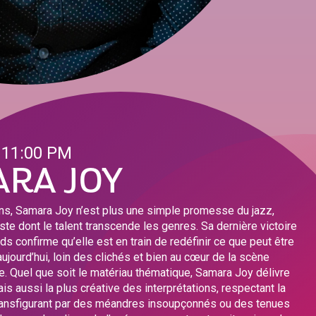
 11:00 PM
RA JOY
ns, Samara Joy n’est plus une simple promesse du jazz,
ste dont le talent transcende les genres. Sa dernière victoire
 confirme qu’elle est en train de redéfinir ce que peut être
aujourd’hui, loin des clichés et bien au cœur de la scène
. Quel que soit le matériau thématique, Samara Joy délivre
ais aussi la plus créative des interprétations, respectant la
transfigurant par des méandres insoupçonnés ou des tenues