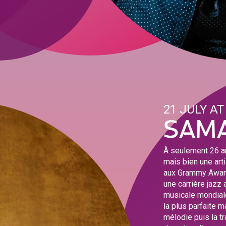
21 JULY AT
SAMA
À seulement 26 a
mais bien une arti
aux Grammy Awards
une carrière jazz 
musicale mondiale
la plus parfaite m
mélodie puis la 