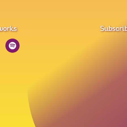
tworks
Subscrib