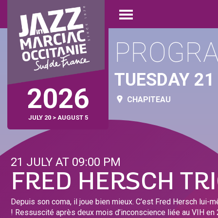
Skip
Cookies management panel
to
Open
main
menu
content
PROGR
TUESDAY 21
2026
CHAPITEAU
JULY 20 > AUGUST 5
21 JULY AT 09:00 PM
FRED HERSCH TR
Depuis son coma, il joue bien mieux. C’est Fred Hersch lui-m
! Ressuscité après deux mois d’inconscience liée au VIH en 