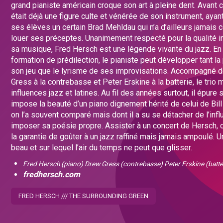
grand pianiste américain croque son art à pleine dent. Avant c
était déjà une figure culte et vénérée de son instrument, ay
ses élèves un certain Brad Mehldau qui n’a d’ailleurs jamais
louer ses préceptes. Unanimement respecté pour la qualité i
sa musique, Fred Hersch est une légende vivante du jazz. En t
formation de prédilection, le pianiste peut développer tant l
son jeu que le lyrisme de ses improvisations. Accompagné 
Gress à la contrebasse et Peter Erskine à la batterie, le trio 
influences jazz et latines. Au fil des années surtout, il épure 
impose la beauté d’un piano dignement hérité de celui de Bill
on l’a souvent comparé mais dont il a su se détacher de l’inf
imposer sa poésie propre. Assister à un concert de Hersch, c
la garantie de goûter à un jazz raffiné mais jamais ampoulé. U
beau et sur lequel l’air du temps ne peut que glisser.
Fred Hersch (piano) Drew Gress (contrebasse) Peter Erskine (batte
fredhersch.com
FRED HERSCH /// THE SURROUNDING GREEN