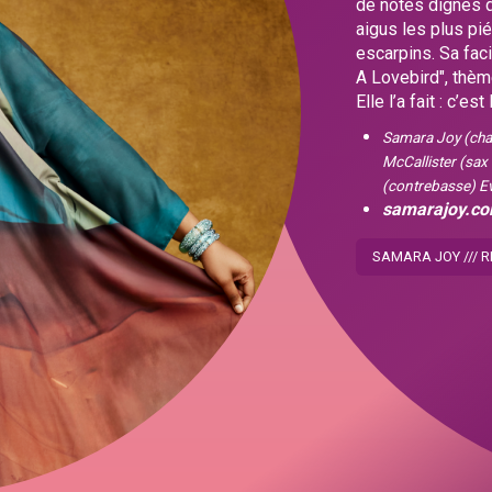
de notes dignes d
aigus les plus pié
escarpins. Sa fac
A Lovebird", thèm
Elle l’a fait : c’e
Samara Joy (cha
McCallister (sax
(contrebasse) E
samarajoy.c
SAMARA JOY /// 