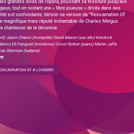
es grandes divas de l’opéra, poussant sa tessiture jusqu’aux
geux, tout en restant une « libre joueuse » droite dans ses
ilité est confondante, témoin sa version de "Reincarnation Of
e magnifique mais réputé inchantable de Charles Mingus.
st la chanteuse de la décennie.
nt) Jason Charos (trompette) David Mason (sax alto) Kendrick
 ténor) Eli Feingold (trombone) Conor Rohrer (piano) Martin Jaffe
van Sherman (batterie)
om
REINCARNATION OF A LOVEBIRD