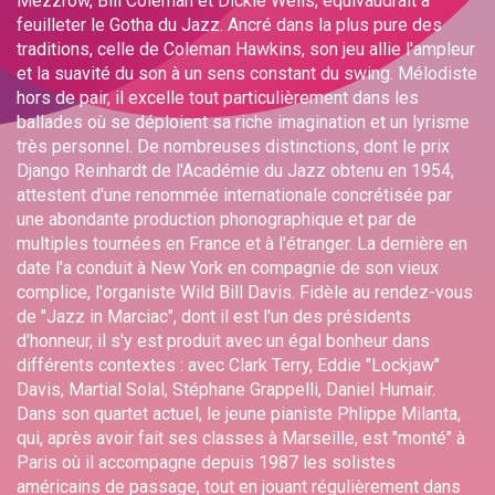
Mezzrow, Bill Coleman et Dickie Wells, équivaudrait à
feuilleter le Gotha du Jazz. Ancré dans la plus pure des
traditions, celle de Coleman Hawkins, son jeu allie l'ampleur
et la suavité du son à un sens constant du swing. Mélodiste
hors de pair, il excelle tout particulièrement dans les
ballades où se déploient sa riche imagination et un lyrisme
très personnel. De nombreuses distinctions, dont le prix
Django Reinhardt de l'Académie du Jazz obtenu en 1954,
attestent d'une renommée internationale concrétisée par
une abondante production phonographique et par de
multiples tournées en France et à l'étranger. La dernière en
date l'a conduit à New York en compagnie de son vieux
complice, l'organiste Wild Bill Davis. Fidèle au rendez-vous
de "Jazz in Marciac", dont il est l'un des présidents
d'honneur, il s'y est produit avec un égal bonheur dans
différents contextes : avec Clark Terry, Eddie "Lockjaw"
Davis, Martial Solal, Stéphane Grappelli, Daniel Humair.
Dans son quartet actuel, le jeune pianiste Phlippe Milanta,
qui, après avoir fait ses classes à Marseille, est "monté" à
Paris où il accompagne depuis 1987 les solistes
américains de passage, tout en jouant régulièrement dans