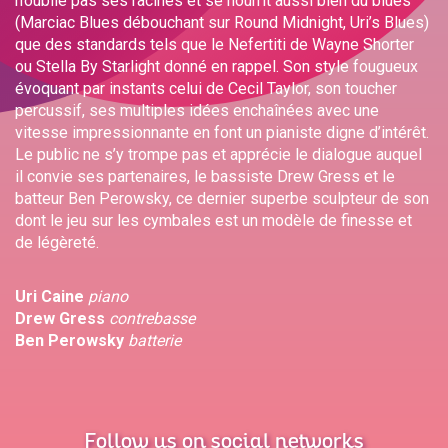
n’oublie pas ses racines et se nourrit aussi bien du blues
(Marciac Blues débouchant sur Round Midnight, Uri’s Blues)
que des standards tels que le Nefertiti de Wayne Shorter
ou Stella By Starlight donné en rappel. Son style fougueux
évoquant par instants celui de Cecil Taylor, son toucher
percussif, ses multiples idées enchaînées avec une
vitesse impressionnante en font un pianiste digne d’intérêt.
Le public ne s’y trompe pas et apprécie le dialogue auquel
il convie ses partenaires, le bassiste Drew Gress et le
batteur Ben Perowsky, ce dernier superbe sculpteur de son
dont le jeu sur les cymbales est un modèle de finesse et
de légèreté.
Uri Caine
piano
Drew Gress
contrebasse
Ben Perowsky
batterie
Follow us on social networks