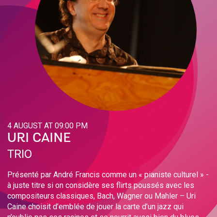
4 AUGUST AT 09:00 PM
URI CAINE
TRIO
Présenté par André Francis comme un « pianiste culturel » -
à juste titre si on considère ses flirts poussés avec les
compositeurs classiques, Bach, Wagner ou Mahler – Uri
Caine choisit d’emblée de jouer la carte d’un jazz qui