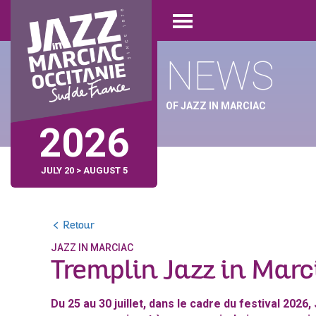
Skip
Cookies management panel
to
Open
main
menu
content
NEWS
OF JAZZ IN MARCIAC
2026
JULY 20 > AUGUST 5
Retour
JAZZ IN MARCIAC
Tremplin Jazz in Mar
Du 25 au 30 juillet, dans le cadre du festival 2026