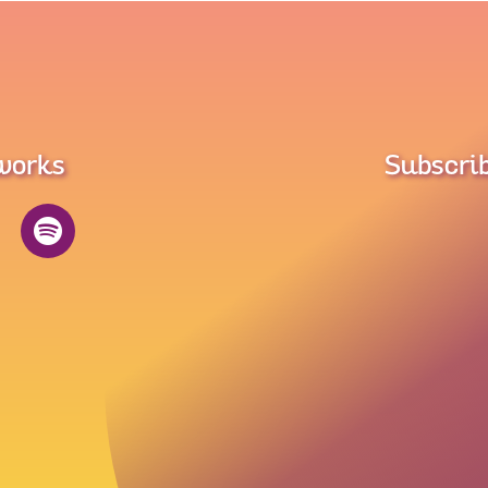
tworks
Subscrib