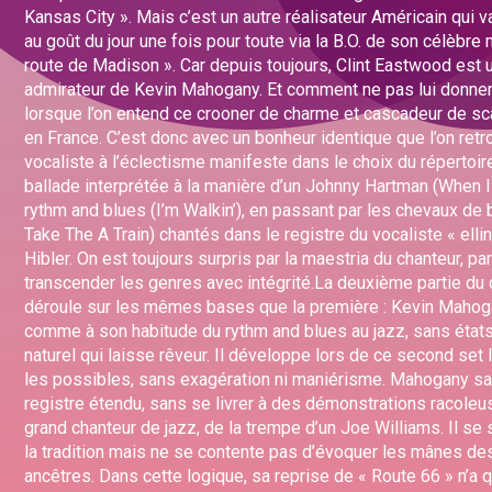
Kansas City ». Mais c’est un autre réalisateur Américain qui v
au goût du jour une fois pour toute via la B.O. de son célèbre 
route de Madison ». Car depuis toujours, Clint Eastwood est 
admirateur de Kevin Mahogany. Et comment ne pas lui donner
lorsque l’on entend ce crooner de charme et cascadeur de s
en France. C’est donc avec un bonheur identique que l’on ret
vocaliste à l’éclectisme manifeste dans le choix du répertoire
ballade interprétée à la manière d’un Johnny Hartman (When I 
rythm and blues (I’m Walkin’), en passant par les chevaux de b
Take The A Train) chantés dans le registre du vocaliste « elli
Hibler. On est toujours surpris par la maestria du chanteur, pa
transcender les genres avec intégrité.La deuxième partie du 
déroule sur les mêmes bases que la première : Kevin Mahog
comme à son habitude du rythm and blues au jazz, sans état
naturel qui laisse rêveur. Il développe lors de ce second set 
les possibles, sans exagération ni maniérisme. Mahogany sai
registre étendu, sans se livrer à des démonstrations racoleu
grand chanteur de jazz, de la trempe d’un Joe Williams. Il se s
la tradition mais ne se contente pas d’évoquer les mânes de
ancêtres. Dans cette logique, sa reprise de « Route 66 » n’a q