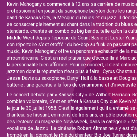
Kevin Mahogany a commencé à 12 ans sa carrière de musici
professionnel en jouant du saxophone baryton dans les rangs
band de Kansas City, la Mecque du blues et du jazz. Il décid
se consacrer pleinement au chant dans la tradition du blues 
standards, chantés en combo ou big bands, telle qu’on la cult
Middle West depuis l’époque de Count Basie et Lester Young.
son répertoire s’est étoffé : du be-bop au funk en passant par
music, Kevin Mahogany offre un panorama exhaustif de la m
afroaméricaine. C’est un réel plaisir que d’accueillir à Marcia
la personnalité bien affirmée. Pour ce concert, il s’est entour
jazzmen dont la réputation n’est plus à faire : Cyrus Chestnut 
Jesse Davis au saxophone, Darryl Hall à la basse et Douglas
batterie ; une garantie à la fois de dynamisme et d’inventivité 
Le concert débute par « Kansas City » de Wilbert Harrison. R
combien volontaire, c’est en effet à Kansas City que Kevin 
le jour le 30 juillet 1958. C’est là également qu’il a entamé sa
chanteur, se hissant, en moins de trois ans, en pôle position 
des lecteurs du magazine Newsweek, dans la catégorie « Me
vocaliste de Jazz ». Le cinéaste Robert Altman ne s’y est d’a
trompé en lui donnant le rôle du chanteur Big Joe Turner dans