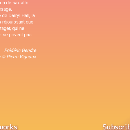
son de sax alto
ssage,
de Darryl Hall, la
s réjouissant que
tager, qui ne
e se privent pas
Frédéric Gendre
 © Pierre Vignaux
tworks
Subscrib