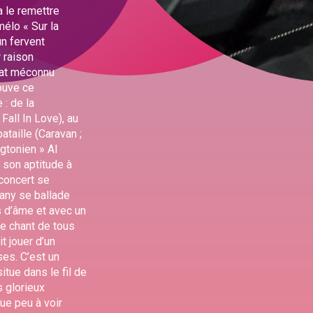
a le remettre
mélo « Sur la
un fervent
 raison
cat méconnu
rouve ce
 : de la
Fall In Love), au
ataille (Caravan ;
ngtonien » Al
r son aptitude à
concert se
any se ballade
s d’âme et avec un
le chant de tous
t jouer d’un
ses. C’est un
itue dans le fil de
s glorieux
ue peu à voir