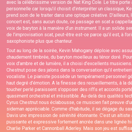
avec la célébrissime version de Nat King Cole. Le titre porte
personnelle car lorsqu’il choisit d’interpréter un classique, 
prend soin de le traiter dans une optique créative. D’ailleurs
concert est, sans aucun doute, ce passage en scat a cappella o
voix de baryton à la manière d’un instrument. Il a un solide s
de l’improvisation scat, peut-être est-ce parce qu’il est, à l’ori
saxophoniste plus que chanteur.
Tout au long de la soirée, Kevin Mahogany déploie avec assu
chaudement timbrée, du baryton moelleux au ténor doré. Pour
voix d’ambre et de lumière, il a choisi d’excellents musiciens
Chestnut pose des jalons dans la conversation qu’il entretien
vocaliste. Le pianiste possède un tempérament personnel gé
haut degré d’émotion. A la finesse des recueillements, à la d
toucher perlé paraissent s’opposer des riffs et accords port
quasiment orchestral et irrésistible. Au-delà des qualités te
Cyrus Chestnut nous éclabousse, ce musicien fait preuve d’u
sideman appréciable. Comme d’habitude, il se dégage du s
Davis une impression de sérénité étonnante. C’est un altiste 
puissante et expressive fortement ancrée dans une lignée his
Charlie Parker et Cannonball Aderley. Mais son jeu est suffis