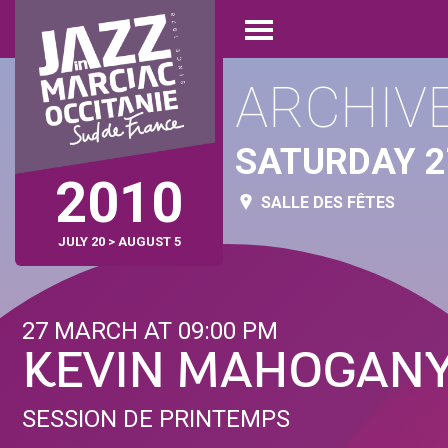
Skip
Cookies management panel
to
Open
main
menu
content
ARCHIV
SATURDAY 
2010
SALLE DES FÊTES
JULY 20 > AUGUST 5
27 MARCH AT 09:00 PM
KEVIN MAHOGAN
SESSION DE PRINTEMPS