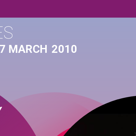
ES
27 MARCH
2010
Y