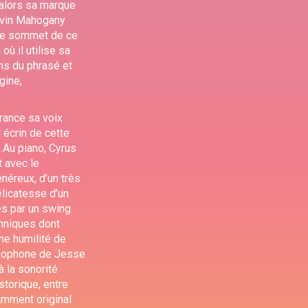
 alors sa marque
Kevin Mahogany
, le sommet de ce
ù il utilise sa
ens du phrasé et
gine,
rance sa voix
 écrin de cette
. Au piano, Cyrus
t avec le
néreux, d’un très
élicatesse d’un
és par un swing
chniques dont
ne humilité de
axophone de Jesse
à la sonorité
torique, entre
amment original