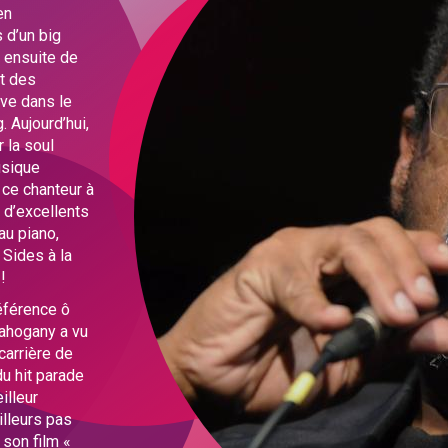
en
 d’un big
e ensuite de
et des
ive dans le
 Aujourd’hui,
 la soul
usique
c ce chanteur à
é d’excellents
au piano,
 Sides à la
!
éférence ô
Mahogany a vu
 carrière de
du hit parade
illeur
illeurs pas
 son film «