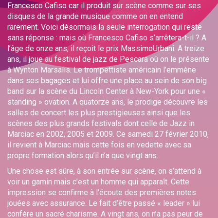
Francesco Cafiso car il produit sur scène comme sur ses
disques de la grande musique comme on en entend
rarement. Voici désormais la seule interrogation qui reste
sans réponse : mais où Francesco Cafiso s’arrêtera-t-il ? A
l’âge de onze ans, il reçoit le prix MassimoUrbani. A treize
ans, il joue au festival de jazz de Pescara où on le présente
à Wynton Marsalis. Le trompettiste américain l’emmène
dans ses bagages et lui offre une place au sein de son big
band sur la scène du Lincoln Center à New-York pour une «
standing » ovation. A quatorze ans, le prodige découvre les
salles de concert les plus prestigieuses ainsi que les
scènes des plus grands festivals dont celle de Jazz in
Marciac en 2002, 2005 et 2009. Ce samedi 27 février 2010,
il revient à Marciac mais cette fois en vedette avec sa
propre formation alors qu’il n’a que vingt ans.
Une chose est sûre, à son entrée sur scène, on s’attend à
voir un gamin mais c’est un homme qui apparaît. Cette
impression se confirme à l’écoute des premières notes
jouées avec assurance. Le fait d’être passé « leader » lui
confère un sacré charisme. A vingt ans, on n’a pas peur de