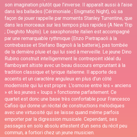
son imagination plutôt que l’inverse. Il apparaît aussi à l’aise
dans les ballades (Cérimoniale ; Enigmatic Night), où sa
façon de jouer rappelle par moments Stanley Turrentine, que
dans les morceaux sur les tempos plus rapides (A New Trip
; Dieghito Mojito). Le saxophoniste italien est accompagné
par une remarquable rythmique (Enzo Pietrapaoli à la
contrebasse et Stefano Bagnoli à la batterie), pas tombée
de la dernière pluie et qui lui sied à merveille. Le jeune Dino
Rubino construit intelligemment le contrepoint idéal du
flamboyant altiste avec un beau discours empruntant à la
tradition classique et lyrique italienne. Il apporte des
accents et un caractère anguleux en plus d’un côté
moderniste qui lui est propre. L’osmose entre les « anciens
» et les jeunes « loups » fonctionne parfaitement. Ce
quartet est donc une base très confortable pour Francesco
Cafiso qui donne un récital de constructions mélodiques
avec une virtuosité qui se laisse quand même parfois
emporter par la digression musicale. Cependant, ses
passages en solo absolu attestent d’un sens du récit peu
commun, a fortiori chez un jeune musicien.