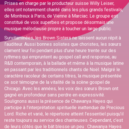
Prises en charge par le producteur suisse Willy Leiser,
elles ont notamment chanté dans les plus grands festivals,
de Montreux à Paris, de Vienne à Marciac. Le groupe est
constitué de voix superbes et propose désormais une
musique mélodieuse propre à toucher un large public.
Survitaminées, les Brown Sisters ne laissent aucun répit à
l’auditeur. Aussi bonnes solistes que choristes, les sœurs
clament leur foi pendant plus d’une heure trente sur des
rythmes qui empruntent au gospel call and response, au
R&B contemporain, à la ballade et même à la musique latine
en passant par les traditionnels chants de Noël. Malgré le
caractère racoleur de certains titres, la musique présentée
ce soir témoigne de la vitalité de la scène gospel de
Chicago. Avec les années, les voix des sœurs Brown ont
gagné en profondeur sans perdre en expressivité.
Soulignons aussi la présence de Chawanya Hayes qui
participe à l’interprétation spirituelle inattendue de Precious
Lord. Riche et varié, le répertoire atteint l’essentiel puisqu’il
reste toujours au service des chanteuses. Cependant, c’est
de leurs côtés que le bât blesse un peu : Chawanya Hayes