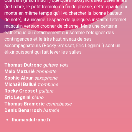
Cultivant (à son insu ?) quelques idiosyncrasies paternelles
(le timbre, le petit trémolo en fin de phrase, cette épaule qui
monte en même temps qu’il va chercher la bonne hauteur
de note), il a incarné l’espace de quelques instants l’éternel
masculin version crooner de charme. Mais une certaine
esthétique du détachement qui semble l’éloigner des
contingences et le très haut niveau de ses
accompagnateurs (Rocky Gresset, Eric Legnini...) sont un
élixir puissant qui fait lever les salles
Thomas Dutronc
guitare, voix
Malo Mazurié
trompette
Sophie Alour
saxophone
Michaël Ballué
trombone
Rocky Gresset
guitare
Eric Legnini
piano
Thomas Bramerie
contrebasse
Denis Benarrosh
batterie
thomasdutronc.fr