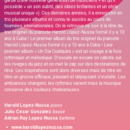
garde d’une nouvelle génération de musiciens » et qu’il
possède « un son subtil, des idées brillantes et un style
musical unique »). Ces dernières années, il a enregistré en
trio plusieurs albums et connu le succès au cours de
tournées internationales. On le retrouve ce soir à la tête du
trio originel du pianiste Harold López-Nussa formé il y a 10
ans à Cuba ! Le premier album du trio originel du pianiste
Harold López-Nussa formé il y a 10 ans à Cuba ! Leur
premier album « Un Dia Cualquira » est un voyage à la fois
rythmique et mélodique. D’escale en escale on cabote sur
les rivages du jazz et on met le cap sur des destinations de
rêve. Les inspirations sont donc diverses mais de titre en
titre un groove efficace, plaisant et dépaysant s’installe. Les
ambiances changent, les rythmes varient mais la musique
conserve des couleurs chaleureuses.
Harold Lopez-Nussa
piano
Julio Cesar Gonzalez​
basse
Adrian Ruy Lopez-Nussa
batterie
www.haroldlopeznussa.com