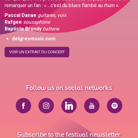
remarquer un fan : « ...c'est du blues flambé au rhum ».
Pascal Danae
guitares, voix
Rafgee
sousaphone
Baptiste Brondy
batterie
delgresmusic.com
VOIR UN EXTRAIT DU CONCERT
Follow us on social networks
Subscribe to the festival newsletter